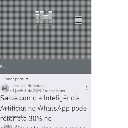
Post
Todos posts
Investidor Humanizado
Todos posts
13 de jul. de 2025
2 min de leitura
Saiba como a Inteligência
Causa social
Artificial no WhatsApp pode
tudo de pets
alimentação
reter até 30% no
vegano