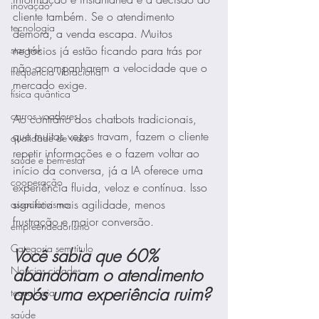
inovação
cliente também. Se o atendimento 
tecnologia
demora, a venda escapa. Muitos 
negócios já estão ficando para trás por 
star trek
não acompanharem a velocidade que o 
frequência vibracional
mercado exige. 
física quântica
carros voadores
Ao contrário dos chatbots tradicionais, 
que muitas vezes travam, fazem o cliente 
qualidade de vida
repetir informações e o fazem voltar ao 
saúde e bem-estar
início da conversa, já a IA oferece uma 
cooperação
experiência fluida, veloz e contínua. Isso 
significa mais agilidade, menos 
associativismo
frustração e maior conversão.
empreendedorismo
Categoria sem título
Você sabia que 60% 
abandonam o atendimento 
Notícias cidades
após uma experiência ruim?
tecnologia
saúde