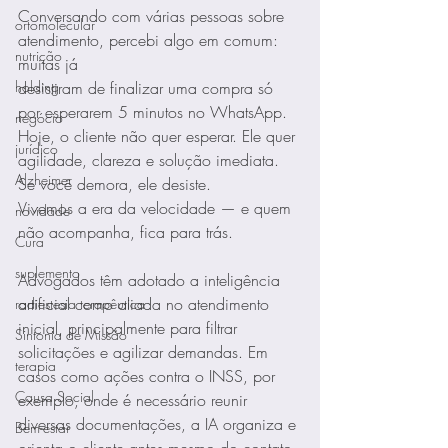
Conversando com várias pessoas sobre 
ortomolecular
atendimento, percebi algo em comum: 
nutrição
muitas já 
desistiram de finalizar uma compra só 
holding
por esperarem 5 minutos no WhatsApp.
negócio
Hoje, o cliente não quer esperar. Ele quer 
jurídico
agilidade, clareza e solução imediata.  
Alzheimer
Se você demora, ele desiste.  
Vivemos a era da velocidade — e quem 
novidade
não acompanha, fica para trás.
Cura
suplemento
Advogados têm adotado a inteligência 
artificial como aliada no atendimento 
radiestesia terapêutica
inicial, principalmente para filtrar 
Sintonia de Missão
solicitações e agilizar demandas. Em 
terapia
casos como ações contra o INSS, por 
Causa Social
exemplo, onde é necessário reunir 
diversas documentações, a IA organiza e 
Bem-estar
orienta o cliente antes mesmo do contato 