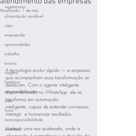
atendimento das empresas
vegetariano
Atualizado:
1 de mai.
alimentação saudável
cães
empreender
oportunidades
trabalho
turismo
A tecnologia evolui rápido — e empresas 
viagens
que acompanham essa transformação se 
hotelaria
destacam. Com o agente inteligente 
empreendedorismo
disponibilizado no WhatsApp  ele se 
transforma em automação 
vida
inteligente, capaz de entender conversas, 
livros
interagir  e humanizar resultados.
autoresponsabilidade
Vivemos uma era acelerada, onde a 
med bed
informação é instantânea e a decisão do 