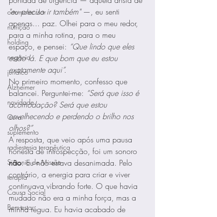
pontada de urgência — aquela ânsia de 
"eu preciso ir também"
 —, eu senti 
ortomolecular
apenas... paz. Olhei para o meu redor, 
nutrição
para a minha rotina, para o meu 
holding
espaço, e pensei: 
“Que lindo que eles 
negócio
estão lá. E que bom que eu estou 
exatamente aqui”.
jurídico
No primeiro momento, confesso que 
Alzheimer
balancei. Perguntei-me: 
“Será que isso é 
novidade
acomodação? Será que estou 
envelhecendo e perdendo o brilho nos 
Cura
olhos?”
.
suplemento
A resposta, que veio após uma pausa 
radiestesia terapêutica
honesta de introspecção, foi um sonoro 
Sintonia de Missão
não
. Eu não estava desanimada. Pelo 
contrário, a energia para criar e viver 
terapia
continuava vibrando forte. O que havia 
Causa Social
mudado não era a minha força, mas a 
Bem-estar
minha régua. Eu havia acabado de 