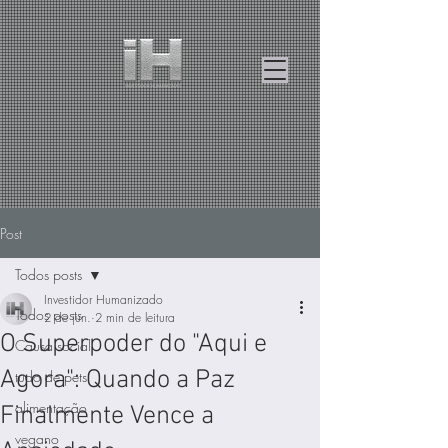
Post
Todos posts
Investidor Humanizado
Todos posts
2 de jun.
2 min de leitura
O Superpoder do "Aqui e
Causa social
Agora": Quando a Paz
tudo de pets
alimentação
Finalmente Vence a
vegano