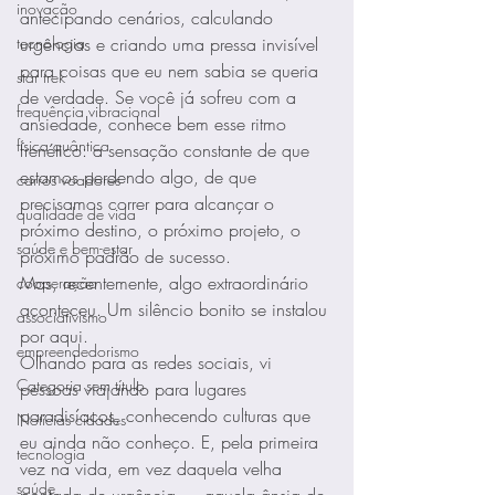
inovação
antecipando cenários, calculando 
tecnologia
urgências e criando uma pressa invisível 
para coisas que eu nem sabia se queria 
star trek
de verdade. Se você já sofreu com a 
frequência vibracional
ansiedade, conhece bem esse ritmo 
física quântica
frenético: a sensação constante de que 
estamos perdendo algo, de que 
carros voadores
precisamos correr para alcançar o 
qualidade de vida
próximo destino, o próximo projeto, o 
saúde e bem-estar
próximo padrão de sucesso.
Mas, recentemente, algo extraordinário 
cooperação
aconteceu. Um silêncio bonito se instalou 
associativismo
por aqui.
empreendedorismo
Olhando para as redes sociais, vi 
Categoria sem título
pessoas viajando para lugares 
paradisíacos, conhecendo culturas que 
Notícias cidades
eu ainda não conheço. E, pela primeira 
tecnologia
vez na vida, em vez daquela velha 
saúde