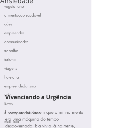
Ansiedade
vegetariano
alimentação saudável
cães
empreender
oportunidades
trabalho
turismo
viagens
hotelaria
empreendedorismo
vida
Vivenciando a Urgência
livros
Houve um tempo em que a minha mente 
autoresponsabilidade
era uma máquina do tempo 
med bed
desgovernada. Ela vivia lá na frente, 