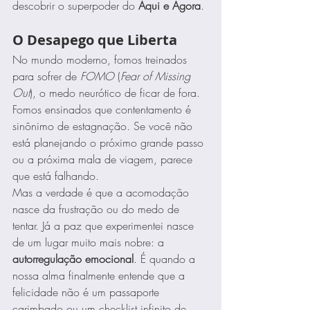
descobrir o superpoder do 
Aqui e Agora
.
O Desapego que Liberta
No mundo moderno, fomos treinados 
para sofrer de 
FOMO
 (
Fear of Missing 
Out
), o medo neurótico de ficar de fora. 
Fomos ensinados que contentamento é 
sinônimo de estagnação. Se você não 
está planejando o próximo grande passo 
ou a próxima mala de viagem, parece 
que está falhando.
Mas a verdade é que a acomodação 
nasce da frustração ou do medo de 
tentar. Já a paz que experimentei nasce 
de um lugar muito mais nobre: a 
autorregulação emocional
. É quando a 
nossa alma finalmente entende que a 
felicidade não é um passaporte 
carimbado ou um checklist infinito de 